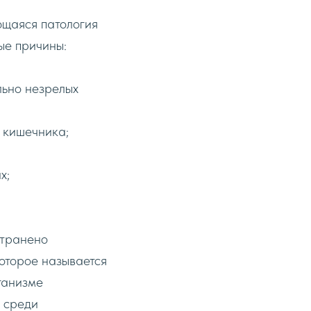
ющаяся патология
ые причины:
льно незрелых
 кишечника;
х;
странено
которое называется
ганизме
a среди