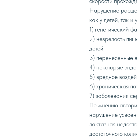
скорости прохожде
Нарушение расщеп
как y детей, так 
1) генетический фа
2) незрелость пи
детей;
3) перенесенные 
4) некоторые энд
5) вредное воздей
6) хроническая па
7) заболевания се
По мнению автори
нарушение усвоени
лактaзнaя недоста
достаточного коли