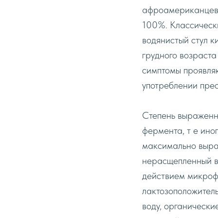
афроамериканцев 
100%. Классическ
водянистый стул ки
грудного возраста
симптомы проявляю
употреблении прес
Степень выраженно
фермента, т e ин
максимально выраж
нерасщепленный в 
действием микроф
лактозоположитель
воду, органически