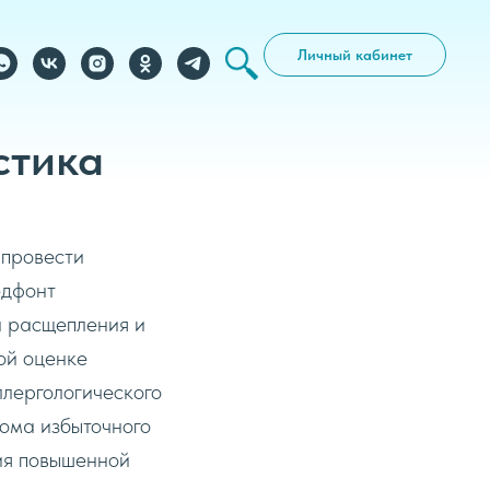
Личный кабинет
стика
 провести
едфонт
й расщепления и
ной оценке
ллергологического
рома избыточного
ния повышенной