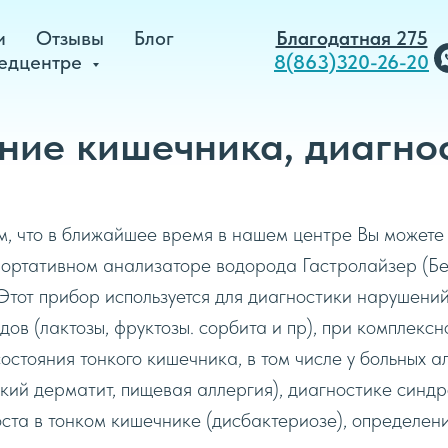
и
Отзывы
Блог
Благодатная 275
едцентре
8(863)320-26-20
ние кишечника, диагно
м, что в ближайшее время в нашем центре Вы можете
портативном анализаторе водорода Гастролайзер (Б
Этот прибор используется для диагностики нарушени
дов (лактозы, фруктозы. сорбита и пр), при комплекс
остояния тонкого кишечника, в том числе y больных a
кий дерматит, пищевая аллергия), диагностике синд
ста в тонком кишечнике (дисбактериозе), определе