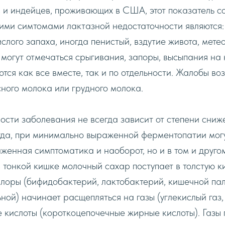
и индейцев, проживающих в США, этот показатель со
ими симтомами лактaзной недостаточности являются:
слого запаха, иногда пенистый, вздутие живота, метео
 могут отмечаться срыгивания, запоры, высыпания на
тся как все вместе, так и по отдельности. Жалобы во
ного молока или грудного молока.
сти заболевания не всегда зависит от степени сниж
огда, при минимально выраженной ферментопатии мог
енная симптоматика и наоборот, но и в том и друго
тонкой кишке молочный сахар поступает в толстую ки
лоры (бифидобактерий, лактобактерий, кишeчной пa
ной) начинает расщепляться на газы (углекислый газ, 
е кислоты (короткоцепочечные жирные кислоты). Газы 