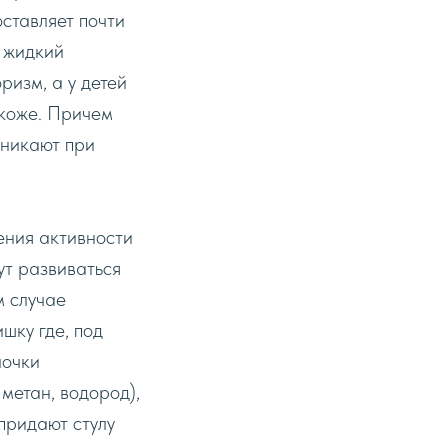
ставляет почти
 жидкий
ризм, a y детей
 коже. Причем
зникают при
ения активности
ут развиваться
м случае
шку где, под
лочки
метан, водород),
придают стулу