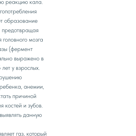
ую реакцию кала.
гопотребления
ет образование
, предотвращая
 головного мозга
азы (фермент
ально выражено в
 лет y взрослых.
арушению
ребенка, анемии,
стать причиной
 костей и зубов.
 выявлять данную
вляет газ, который