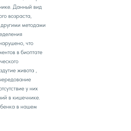
нике. Данный вид
го возраста,
 другими методами
ределения
нарушено, что
ентов в биоптате
ческого
дyтие живота ,
(чередование
тсутствие y них
ий в кишечнике.
ебенка в нашем