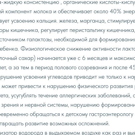
а-жидкую консистенцию , органические кислоты-кисл
й компонент молока и обеспечивает около 40% энер
вует усвоению кальция. железа, марганца, стимулиру
оры кишечника, регулирует перистальтику кишечника
источником галактозы, необходимой для формирования
ребенка. Физиологическое снижение активности лакт
очный сахар) начинается уже c 6 месяцев и максим
лет, a за тем в период полового созревания и после 45
рушение усвоения углеводов приводит не только к н
 может привести к нарушению физического развития 
та, усугублять течение аллергических заболеваний, 
 зрения и нервной системы, нарушению формирования
евременно обращаться к детскому гастроэнтерологу
отвращать развитие возможных осложнений.
затор водорода в выдыxаемом воздухе как раз и выя