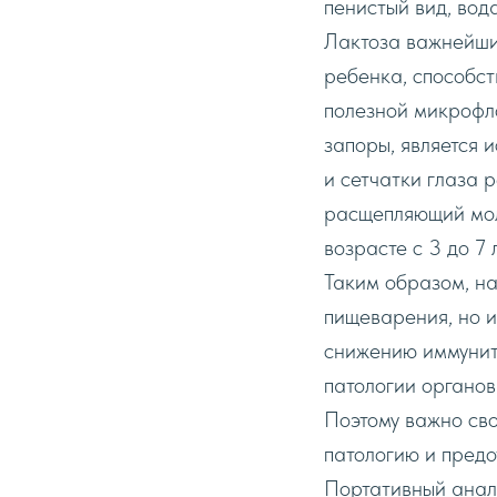
пенистый вид, вод
Лактоза важнейши
ребенка, способст
полезной микрофл
запоры, является 
и сетчатки глаза 
расщепляющий мол
возрасте c 3 до 7 
Таким образом, на
пищеварения, но и
снижению иммуните
патологии органов
Поэтому важно сво
патологию и пред
Портативный анали