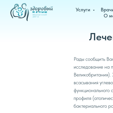
Услуги
Врач
О м
Лече
Рады сообщить Ва
исследование на 
Великобритания). 
всасывания углево
функционального с
профиля (атопичес
бактериального ро