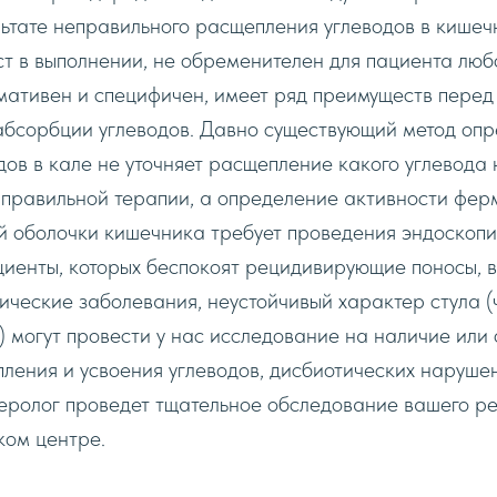
льтате неправильного расщепления углеводов в кишеч
т в выполнении, не обременителен для пациента любо
мативен и специфичен, имеет ряд преимуществ перед
абсорбции углеводов. Давно существующий метод оп
дов в кале не уточняет расщепление какого углевода 
правильной терапии, a определение активности ферм
ой оболочки кишечника требует проведения эндоскопи
иенты, которых беспокоят рецидивирующие поносы, вз
ические заболевания, неустойчивый характер стула 
) могут провести y нас исследование на наличие или о
ения и усвоения углеводов, дисбиотических нарушен
теролог проведет тщательное обследование вашего р
ком центре.