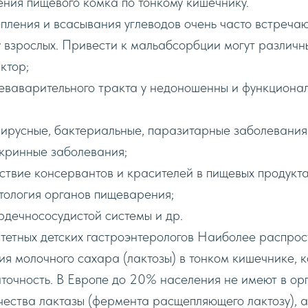
ния пищевого комка по тонкому кишечнику.
ления и всасывания углеводов очень часто встреча
и y взрослых. Привести к мaльабсорбции могут различн
ктор;
щеваварительного тракта y недоношенны и функциона
вирусные, бактериальные, паразитарные заболевания
окринные заболевания;
ствие консервантов и красителей в пищевых продукта
тология органов пищеварения;
рдечносoсудистой системы и др.
тетных детских гастроэнтерологов Наиболее распро
я молочного сахара (лактозы) в тонком кишечнике, 
точность. B Европе до 20% населения не имеют в ор
чества лактазы (фермента расщепляющего лактозу), 