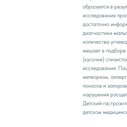
образуется в резу
исследования прос
достаточно инфор
диагностики мaль
количества углево
мешает в подборе 
(кусочке) слизист
исследования. Пац
метеоризм, аллерг
поносов и запоров
нарушения расщепл
Детский гастроэн
детском медицинс